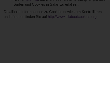
Surfen und Cookies in Safari zu erfahren.
Detaillierte Informationen zu Cookies sowie zum Kontrollieren
und Löschen finden Sie auf
http://www.allaboutcookies.org
.
Cookie-Einstellungen
© Babymassagen Ausbildung 2026