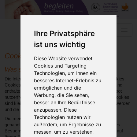
Toggle
Ihre Privatsphäre
naviga
ist uns wichtig
Cookies
Diese Website verwendet
Cookies und Targeting
Was sind Cookies?
Technologien, um Ihnen ein
Die Internetseiten verwenden teilweise so genannte Cookies.
besseres Internet-Erlebnis zu
Cookies richten auf Ihrem Rechner keinen Schaden an und
ermöglichen und die
enthalten keine Viren. Cookies dienen dazu, unser Angebot
Werbung, die Sie sehen,
nutzerfreundlicher, effektiver und sicherer zu machen. Cookies
besser an Ihre Bedürfnisse
sind kleine Textdateien, die auf Ihrem Rechner abgelegt werden
anzupassen. Diese
und die Ihr Browser speichert.
Technologien nutzen wir
Die meisten der von uns verwendeten Cookies sind so
außerdem, um Ergebnisse zu
genannte “Session-Cookies”. Sie werden nach Ende Ihres
Besuchs automatisch gelöscht. Andere Cookies bleiben auf
messen, um zu verstehen,