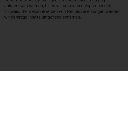
Sollten Sie trotzdem auf eine Urheberrechtsverletzung
aufmerksam werden, bitten wir um einen entsprechenden
Hinweis. Bei Bekanntwerden von Rechtsverletzungen werden
wir derartige Inhalte umgehend entfernen.
Cookie-Einstellungen
© Babymassagen Ausbildung 2026