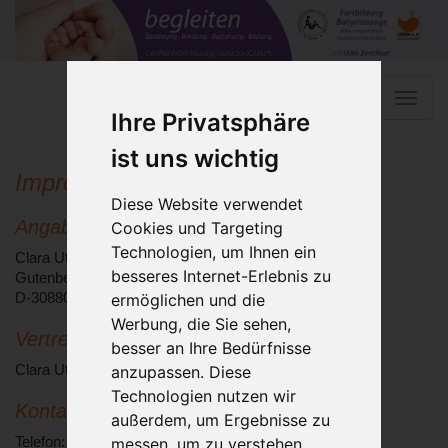
Toggle
Ihre Privatsphäre
naviga
ist uns wichtig
Impressum
Diese Website verwendet
Angaben gemäß § 5 TMG:
Cookies und Targeting
Technologien, um Ihnen ein
Clara Ute Laves
besseres Internet-Erlebnis zu
Gutenbergstraße 20
ermöglichen und die
D-30880 Laatzen
Werbung, die Sie sehen,
Vertreten durch:
besser an Ihre Bedürfnisse
anzupassen. Diese
Clara Ute Laves
Technologien nutzen wir
Kontakt:
außerdem, um Ergebnisse zu
messen, um zu verstehen,
Telefon: +49 - 01577 - 045 38 07