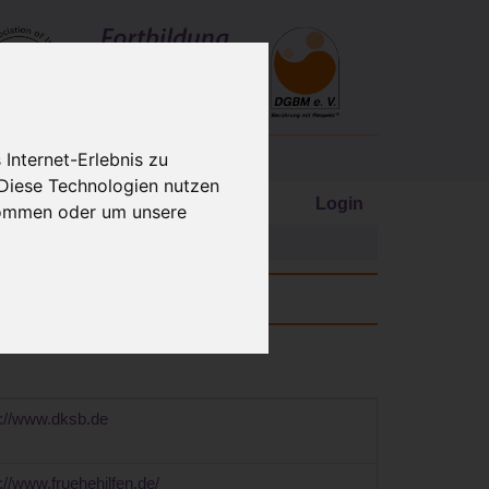
Internet-Erlebnis zu
 Diese Technologien nutzen
Login
kommen oder um unsere
Vertretungen auf der ganzen Welt.
p://www.dksb.de
p://www.fruehehilfen.de/