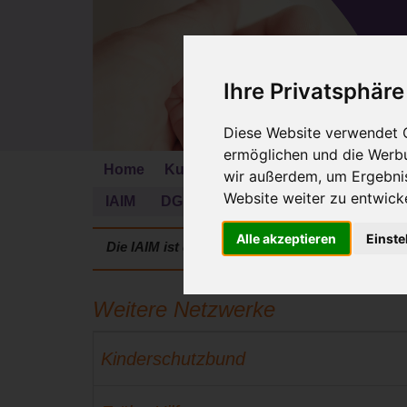
Ihre Privatsphäre
Diese Website verwendet C
ermöglichen und die Werbu
Home
KursleiterIn werden
Mehr erfahr
wir außerdem, um Ergebni
Website weiter zu entwicke
IAIM
DGBM® e.V.
IAIM Schweiz
Ku
Alle akzeptieren
Einste
Die IAIM ist die weltweit führende gemeinnütz
Weitere Netzwerke
Kinderschutzbund