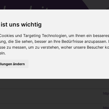
 ist uns wichtig
ookies und Targeting Technologien, um Ihnen ein besseres 
ng, die Sie sehen, besser an Ihre Bedürfnisse anzupassen.
en
IAIM-Trainer
Netzwerke
Für Eltern
sse zu messen, um zu verstehen, woher unsere Besucher 
ln.
rsmaterialien
Weitere Netzwerke
llungen ändern
ige Organisation für Babymassage-Fortbildungen mit nationalen 
htt
htt