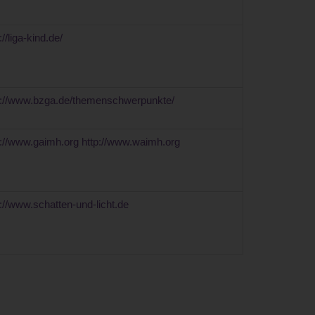
://liga-kind.de/
p://www.bzga.de/themenschwerpunkte/
p://www.gaimh.org
http://www.waimh.org
p://www.schatten-und-licht.de