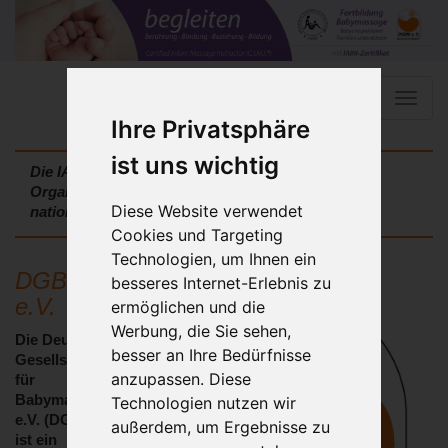
Toggle
naviga
Ihre Privatsphäre
ist uns wichtig
Die IAIM ist die weltweit führende gemeinnützige
Organisation für Babymassage-Fortbildungen mit
Diese Website verwendet
nationalen Vertretungen auf der ganzen Welt.
Cookies und Targeting
Technologien, um Ihnen ein
DGBM®
besseres Internet-Erlebnis zu
e.V.
ermöglichen und die
Werbung, die Sie sehen,
Die Deutsche
besser an Ihre Bedürfnisse
Gesellschaft
anzupassen. Diese
für
Babymassage
Technologien nutzen wir
e.V. (DGBM®)
außerdem, um Ergebnisse zu
ist ein