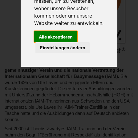
messen, um zu verstehen,
woher unsere Besucher
kommen oder um unsere
Website weiter zu entwickeln.
Alle akzeptieren
Einstellungen ändern
www.dgbm.de
gemeinnütziger Verein und die nationale Vertretung der
Internationalen Gesellschaft für Babymassage (IAIM).
Sie
wurde 1995 von Ute Laves und engagierten Eltern und
Kursleiterinnen gegründet. Die ersten vier Ausbildungen wurden
mit Unterstützung der Hebammengemeinschaftshilfe (HGH) mit
internationalen IAIM-Trainerinnen aus Schweden und den USA
umgesetzt, bis Ute Laves ihr IAIM-Trainer-Zertifikat in der
Tasche hatte und die Ausbildungen dann auf Deutsch anbieten
konnte.
Seit 2000 ist Thordis Zwartyes IAIM-Trainerin und der Verein
nahm den Begriff "Berührung mit Respekt®" als Identifikation