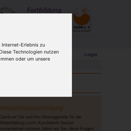
Internet-Erlebnis zu
 Diese Technologien nutzen
Login
kommen oder um unsere
e/Anmeldung
AIM-Zertifikat
ab.
Motivationsbeschreibung
Damit wir Sie und Ihre Beweggründe für die
Weiterbildung zur/m KursleiterIn besser
kennenlernen können, bitten wir Sie, diese Fragen