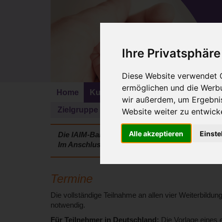
Ihre Privatsphäre
Diese Website verwendet C
ermöglichen und die Werbu
Home
KursleiterIn werden
Mehr erfahr
wir außerdem, um Ergebni
Zielgruppe
Voraussetzungen
Inhalte
Website weiter zu entwicke
Alle akzeptieren
Einste
Die IAIM-Babymassage-KursleiterInnen-Ausbil
Im Anschluss vertiefen Sie im
Zertifizierungsp
Termine
Die vollständige Teilnahme an allen vier Weiterbildun
notwendig.
Für Teilnehmer in Deutschland:
Die Vorlage eines 