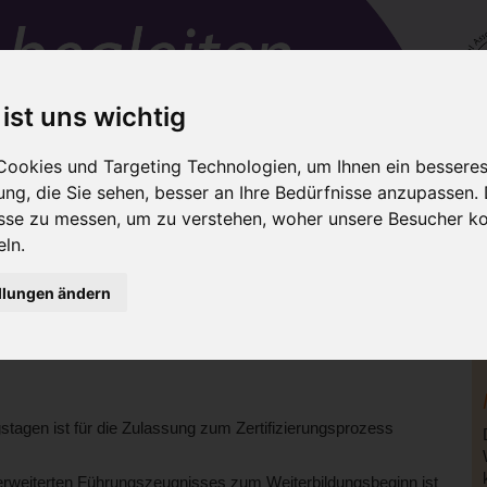
 ist uns wichtig
ookies und Targeting Technologien, um Ihnen ein besseres 
ng, die Sie sehen, besser an Ihre Bedürfnisse anzupassen.
en
IAIM-Trainer
Netzwerke
Für Eltern
sse zu messen, um zu verstehen, woher unsere Besucher 
Zertifizierung
Kosten
Team-Fortbildung
Termin
ln.
llungen ändern
dung umfasst in
der ersten Phase vier Weiterbildungstage.
rozess als zweite Phase
Ihre Kenntnisse und schließen mit dem
I
gstagen ist für die Zulassung zum Zertifizierungsprozess
erweiterten Führungszeugnisses zum Weiterbildungsbeginn ist