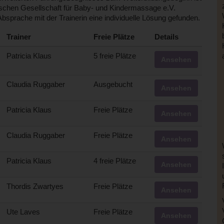
utschen Gesellschaft für Baby- und Kindermassage e.V.
 Absprache mit der Trainerin eine individuelle Lösung gefunden.
Trainer
Freie Plätze
Details
Patricia Klaus
5 freie Plätze
Ansehen
Claudia Ruggaber
Ausgebucht
Ansehen
Patricia Klaus
Freie Plätze
Ansehen
Claudia Ruggaber
Freie Plätze
Ansehen
Patricia Klaus
4 freie Plätze
Ansehen
Thordis Zwartyes
Freie Plätze
Ansehen
Ute Laves
Freie Plätze
Ansehen