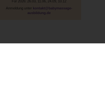
Für 2026: 26.03, 11.06, 24.09, 10.12
Anmeldung unter
kontakt@babymassage-
ausbildung.de
Cookie-Einstellungen