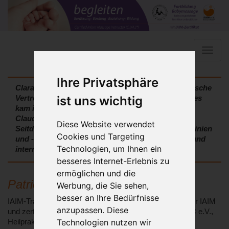
Toggle
naviga
Ihre Privatsphäre
Clara Ute Laves hat 1995 die DGBM® e. V. als deutsche
ist uns wichtig
Vertretung der IAIM mitgegründet. Thordis Zwartyes
kam im Jahr 2000 dazu, Patricia Klaus in 2020 und
Claudia Ruggaber in 2023.
Diese Website verwendet
Seitdem bilden sie gemeinsam nach den IAIM-Leitlinien
Cookies und Targeting
und -Qualitätsstandards KursleiterInnen national und
Technologien, um Ihnen ein
international aus.
besseres Internet-Erlebnis zu
ermöglichen und die
Patricia Klaus
Werbung, die Sie sehen,
besser an Ihre Bedürfnisse
IAIM-Trainerin, zertifizierte Babymassage Kursleiterin der IAIM
anzupassen. Diese
und zertifizierte Kindermassage Kursleiterin der DGBM® e.V.,
Technologien nutzen wir
Heilpraktikerin