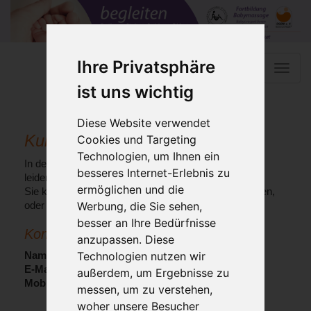
Ihre Privatsphäre
Toggle
naviga
ist uns wichtig
Diese Website verwendet
Kurs ausgebucht
Cookies und Targeting
Technologien, um Ihnen ein
In dem Kurs für den Sie sich anmelden möchten sind
besseres Internet-Erlebnis zu
leider keine Plätze mehr frei.
ermöglichen und die
Sie können sich aber für einen anderen Kurs anmelden,
Werbung, die Sie sehen,
oder sich direkt mit der Kursleiterin in Kontakt setzen.
besser an Ihre Bedürfnisse
Kontakt Kursleiterin:
anzupassen. Diese
Technologien nutzen wir
Name:
Claudia Ruggaber
E-Mail:
cr@babymassage-ausbildung.de
außerdem, um Ergebnisse zu
Mobil:
+49 152 295 40 296
messen, um zu verstehen,
woher unsere Besucher